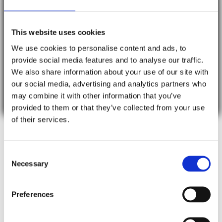
Lej et gulv til dit partytelt hos ov-teltudlejning.
Dette er en populær løsning, bestående af gulvfliser i en
This website uses cookies
størrelse på 50x50 cm. Det giver en jævn overflade,
beskytter mod fugt og er samtidig nemt at rengøre.
We use cookies to personalise content and ads, to
Gulv til et partytelt kan tilføje komfort og funktionalitet til
provide social media features and to analyse our traffic.
dit arrangement.
We also share information about your use of our site with
our social media, advertising and analytics partners who
BESTIL I DAG
may combine it with other information that you’ve
provided to them or that they’ve collected from your use
of their services.
Consent
Necessary
Selection
Preferences
Kontakt os eller bestil